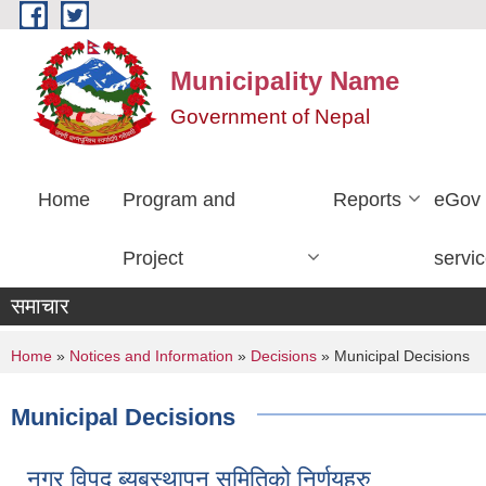
Skip to main content
Municipality Name
Government of Nepal
Home
Program and
Reports
eGov
Project
servi
समाचार
You are here
Home
»
Notices and Information
»
Decisions
» Municipal Decisions
Municipal Decisions
नगर विपद ब्यबस्थापन समितिको निर्णयहरु