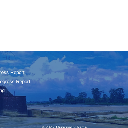
ress Report
rogress Report
ng
© 2026 Municipality Name