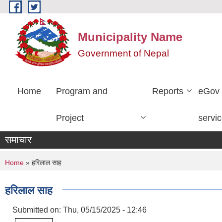
Skip to main content
Municipality Name
Government of Nepal
Home
Program and
Reports
eGov
Project
servi
समाचार
You are here
Home
» हरिलाल साह
हरिलाल साह
Submitted on:
Thu, 05/15/2025 - 12:46