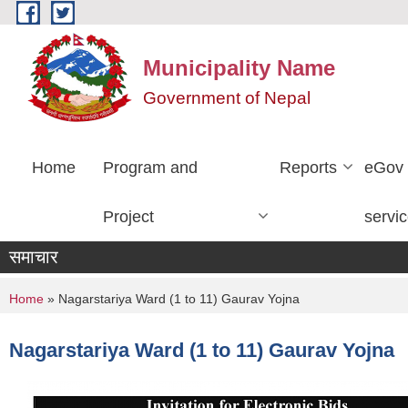
Skip to main content
Municipality Name
Government of Nepal
Home
Program and
Reports
eGov
Project
servi
समाचार
You are here
Home
» Nagarstariya Ward (1 to 11) Gaurav Yojna
Nagarstariya Ward (1 to 11) Gaurav Yojna