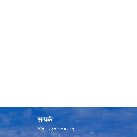
सम्पर्क
फोन:- ०३१-५५००१९