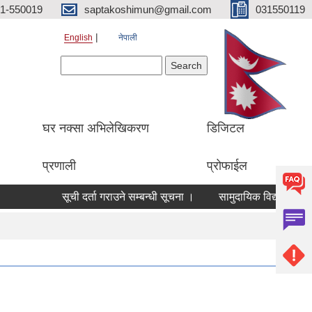
1-550019
saptakoshimun@gmail.com
031550119
English
नेपाली
Search form
Search
घर नक्सा अभिलेखिकरण
डिजिटल
प्रणाली
प्रोफाईल
सूची दर्ता गराउने सम्बन्धी सूचना ।
सामुदायिक विद्यालयहरूको आ