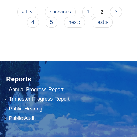
बैठकका निर्णयहरू
Pages
« first
‹ previous
1
2
3
4
5
next ›
last »
Reports
Annual Progress Report
Trimester Progress Report
Public Hearing
Public Audit