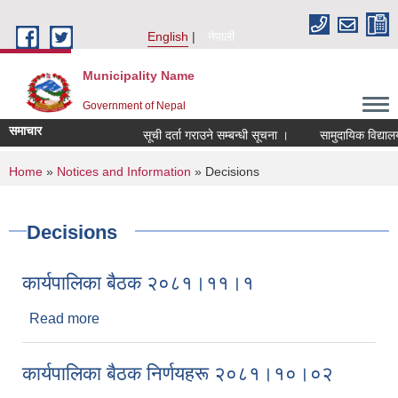
Skip to main content
English
नेपाली
Municipality Name
Government of Nepal
समाचार
सूची दर्ता गराउने सम्बन्धी सूचना ।
सामुदायिक विद्यालय
You are here
Home
»
Notices and Information
» Decisions
Decisions
कार्यपालिका बैठक २०८१।११।१
Read more
about कार्यपालिका बैठक २०८१।११।१
कार्यपालिका बैठक निर्णयहरू २०८१।१०।०२