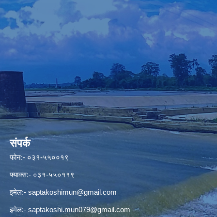
संपर्क
फोन:- ०३१-५५००१९
फ्याक्स:- ०३१-५५०११९
इमेल:-
saptakoshimun@gmail.com
इमेल:-
saptakoshi.mun079@gmail.com