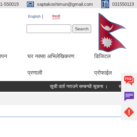
1-550019
saptakoshimun@gmail.com
031550119
English
नेपाली
Search form
Search
थापन
घर नक्सा अभिलेखिकरण
डिजिटल
प्रणाली
प्रोफाईल
सूची दर्ता गराउने सम्बन्धी सूचना ।
सामुदायिक वि