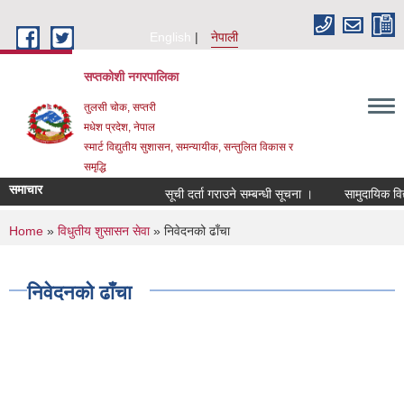
Skip to main content
English
नेपाली
सप्तकोशी नगरपालिका
तुलसी चोक, सप्तरी
मधेश प्रदेश, नेपाल
स्मार्ट विद्युतीय सुशासन, समन्यायीक, सन्तुलित विकास र
समृद्धि
समाचार
सूची दर्ता गराउने सम्बन्धी सूचना ।
सामुदायिक विद्
You are here
Home
»
विधुतीय शुसासन सेवा
» निवेदनको ढाँचा
निवेदनको ढाँचा