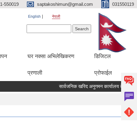
1-550019
saptakoshimun@gmail.com
031550119
English
नेपाली
Search form
Search
थापन
घर नक्सा अभिलेखिकरण
डिजिटल
प्रणाली
प्रोफाईल
सार्वजनिक खरिद अनुगमन कार्यालय केसरमहल काठ