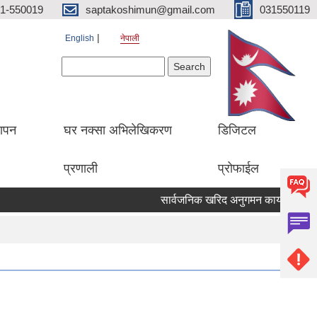
1-550019
saptakoshimun@gmail.com
031550119
English
नेपाली
Search form
Search
थापन
घर नक्सा अभिलेखिकरण
डिजिटल
प्रणाली
प्रोफाईल
सार्वजनिक खरिद अनुगमन कार्यालय केसरम