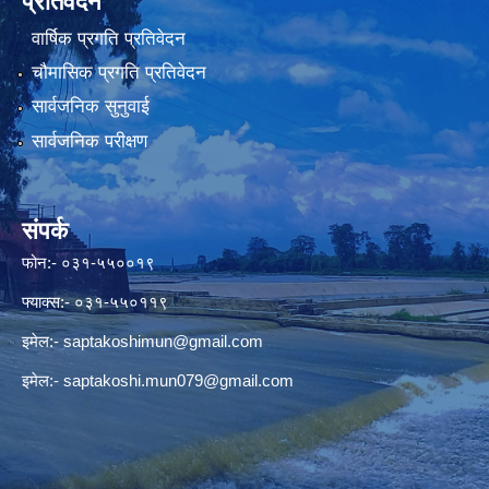
प्रतिवेदन
वार्षिक प्रगति प्रतिवेदन
चौमासिक प्रगति प्रतिवेदन
सार्वजनिक सुनुवाई
सार्वजनिक परीक्षण
संपर्क
फोन:- ०३१-५५००१९
फ्याक्स:- ०३१-५५०११९
इमेल:-
saptakoshimun@gmail.com
इमेल:-
saptakoshi.mun079@gmail.com